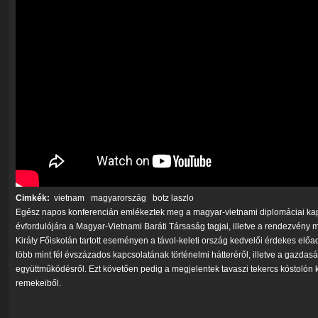
Cimkék:
vietnam
magyarország
botz laszlo
Egész napos konferencián emlékeztek meg a magyar-vietnami diplomáciai kapc
évfordulójára a Magyar-Vietnami Baráti Társaság tagjai, illetve a rendezvény
Király Főiskolán tartott eseményen a távol-keleti ország kedvelői érdekes előa
több mint fél évszázados kapcsolatának történelmi hátteréről, illetve a gazdas
együttműködésről. Ezt követően pedig a megjelentek tavaszi tekercs kóstolón k
remekeiből.