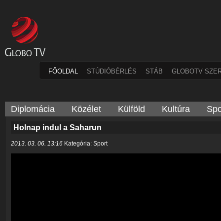
FŐOLDAL
STÚDIÓBÉRLÉS
STÁB
GLOBOTV SZE
Diplomácia
Közélet
Külföld
Kultúra
Spo
Holnap indul a Saharun
2013. 03. 06. 13:16
Kategória: Sport