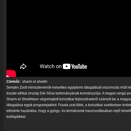
Cimkék:
sharm el sheikh
Semjén Zsolt miniszterelnök-helyettes egyiptomi látogatását viszonozta múlt 
északi afrikai ország Dél-Sínai tartományának kormányzója. A magas rangú poli
Sharm el Sheikhben végrehajtott turisztikai fejlesztésekről számolt be a magyar
látogatása egyik programjaként. Fouda urat több, a turisztikai szektorban érde
elkísérte hazánkba, hogy a gyógy- és termálvizek hasznosításában rejlő lehet
kollégáikkal.