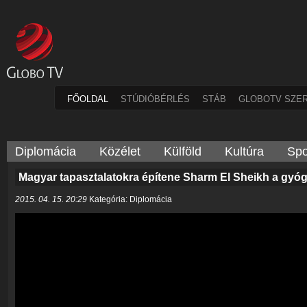
FŐOLDAL
STÚDIÓBÉRLÉS
STÁB
GLOBOTV SZE
Diplomácia
Közélet
Külföld
Kultúra
Spo
Magyar tapasztalatokra építene Sharm El Sheikh a gyó
2015. 04. 15. 20:29
Kategória: Diplomácia