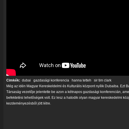
Cimkék:
dubai
gazdasági konferencia
hanna tetteh
sir tim clark
Még az idén Magyar Kereskeldelmi és Kulturális központ nyílik Dubaiba. Ezt 
Társaság vezetője jelentette be azon a kétnapos gazdasági konferencián, amel
befektetési lehetőségek volt. Ez lesz a hatodik olyan magyar kereskedelmi kö
kezdeményezésből jött létre.