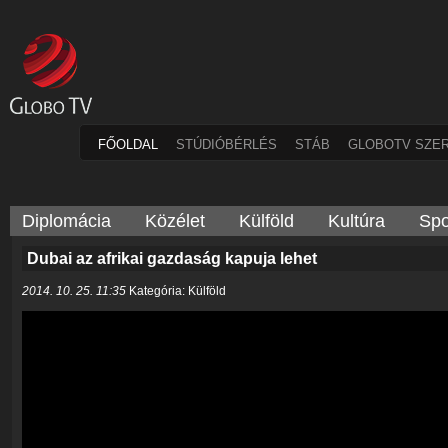
FŐOLDAL
STÚDIÓBÉRLÉS
STÁB
GLOBOTV SZE
Diplomácia
Közélet
Külföld
Kultúra
Spo
Dubai az afrikai gazdaság kapuja lehet
2014. 10. 25. 11:35
Kategória: Külföld