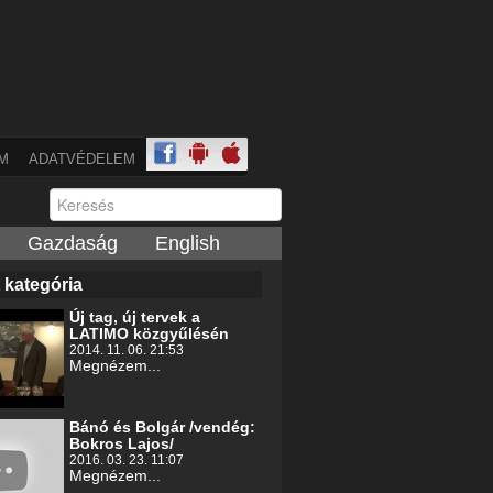
M
ADATVÉDELEM
Gazdaság
English
 kategória
Új tag, új tervek a
LATIMO közgyűlésén
2014. 11. 06. 21:53
Megnézem...
Bánó és Bolgár /vendég:
Bokros Lajos/
2016. 03. 23. 11:07
Megnézem...