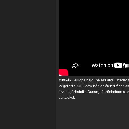
Cimkék:
európa hajó
balázs atya
szadeczk
Véget ért a XIII. Szövetség az életért tábor,
árva hajózhatott a Dunán, köszönhetően a s
várta őket.