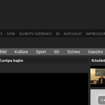
ÉS
STÁB
GLOBOTV SZERENCS
3D
KAPCSOLAT
IMPRESSZU
föld
Kultúra
Sport
3D
Színes
Gasztro
 Európa hajón
Közélet