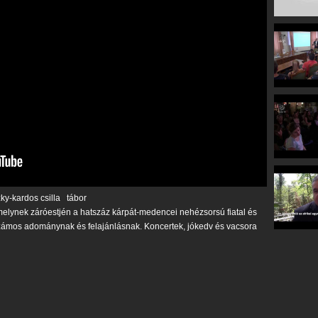
y-kardos csilla
tábor
 amelynek záróestjén a hatszáz kárpát-medencei nehézsorsú fiatal és
zámos adománynak és felajánlásnak. Koncertek, jókedv és vacsora