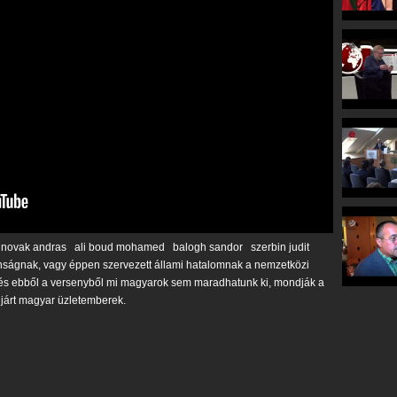
novak andras
ali boud mohamed
balogh sandor
szerbin judit
nságnak, vagy éppen szervezett állami hatalomnak a nemzetközi
, és ebből a versenyből mi magyarok sem maradhatunk ki, mondják a
 járt magyar üzletemberek.