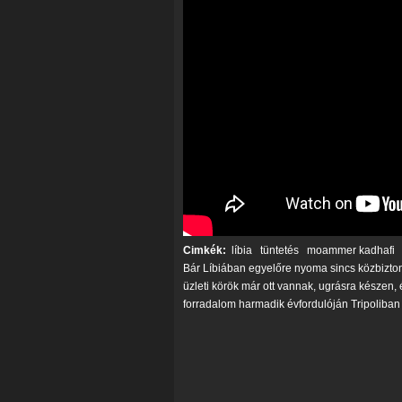
Cimkék:
líbia
tüntetés
moammer kadhafi
Bár Líbiában egyelőre nyoma sincs közbizto
üzleti körök már ott vannak, ugrásra készen
forradalom harmadik évfordulóján Tripoliban