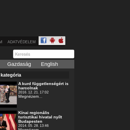
M
ADATVÉDELEM
Gazdaság
English
 kategória
A kurd függetlenségért is
harcolnak
2016. 12. 21. 17:02
Megnézem...
Kínai regionális
turisztikai hivatal nyílt
Budapesten
2014. 05. 28. 13:46
Megnézem...