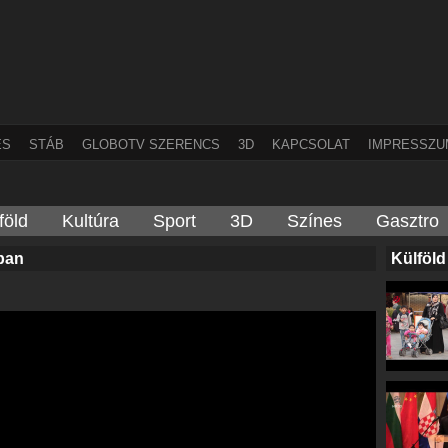
ÉS
STÁB
GLOBOTV SZERENCS
3D
KAPCSOLAT
IMPRESSZU
föld
Kultúra
Sport
3D
Színes
Gasztro
́ban
Külföld