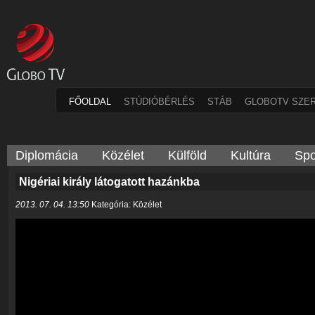
FŐOLDAL
STÚDIÓBÉRLÉS
STÁB
GLOBOTV SZE
Diplomácia
Közélet
Külföld
Kultúra
Spo
Nigériai király látogatott hazánkba
2013. 07. 04. 13:50
Kategória: Közélet