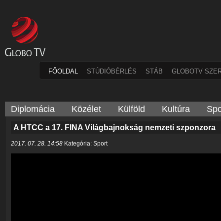
FŐOLDAL
STÚDIÓBÉRLÉS
STÁB
GLOBOTV SZE
Diplomácia
Közélet
Külföld
Kultúra
Spo
A HTCC a 17. FINA Világbajnokság nemzeti szponzora
2017. 07. 28. 14:58
Kategória: Sport