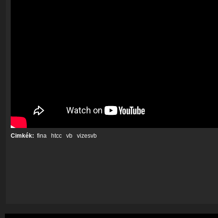
Cimkék:
fina
htcc
vb
vizesvb