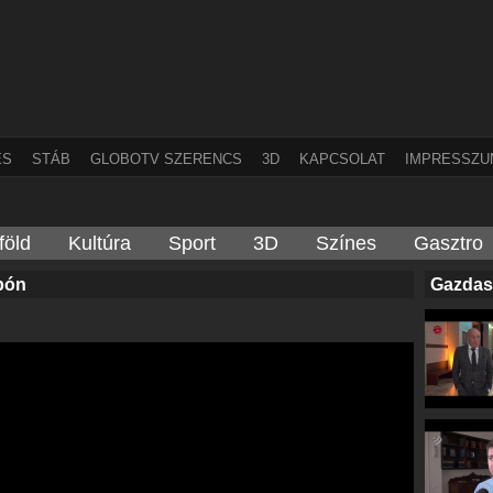
ÉS
STÁB
GLOBOTV SZERENCS
3D
KAPCSOLAT
IMPRESSZU
föld
Kultúra
Sport
3D
Színes
Gasztro
pón
Gazdas