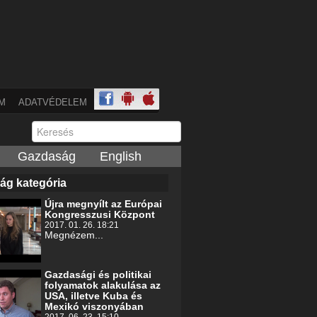
M
ADATVÉDELEM
Gazdaság
English
ág kategória
Újra megnyílt az Európai
Kongresszusi Központ
2017. 01. 26. 18:21
Megnézem...
Gazdasági és politikai
folyamatok alakulása az
USA, illetve Kuba és
Mexikó viszonyában