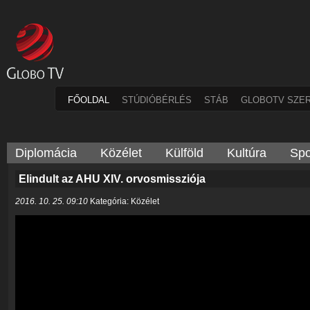
FŐOLDAL
STÚDIÓBÉRLÉS
STÁB
GLOBOTV SZE
Diplomácia
Közélet
Külföld
Kultúra
Spo
Elindult az AHU XIV. orvosmissziója
2016. 10. 25. 09:10
Kategória: Közélet