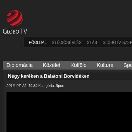
FŐOLDAL
STÚDIÓBÉRLÉS
STÁB
GLOBOTV SZE
Diplomácia
Közélet
Külföld
Kultúra
Spo
Négy keréken a Balatoni Borvidéken
2016. 07. 22. 10:39
Kategória: Sport