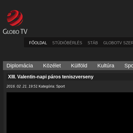
FŐOLDAL
STÚDIÓBÉRLÉS
STÁB
GLOBOTV SZE
Diplomácia
Közélet
Külföld
Kultúra
Spo
XIII. Valentin-napi páros teniszverseny
2016. 02. 21. 19:51
Kategória: Sport