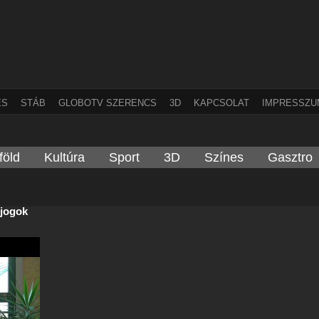
ÉS
STÁB
GLOBOTV SZERENCS
3D
KAPCSOLAT
IMPRESSZU
föld
Kultúra
Sport
3D
Színes
Gasztro
 jogok